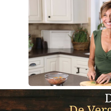
D
De Ver