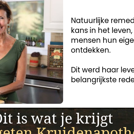
Natuurlijke reme
kans in het leven,
mensen hun eige
ontdekken.
Dit werd haar lev
belangrijkste rede
it is wat je krijgt
geten Kruidenapoth