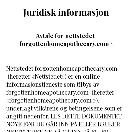
Juridisk informasjon
Avtale for nettstedet 
forgottenhomeapothecary.com \
Nettstedet forgottenhomeapothecary.com 
 (heretter «Nettstedet») er en online 
informasjonstjeneste som tilbys av 
forgottenhomeapothecary.com  (heretter 
«forgottenhomeapothecary.com »), 
underlagt vilkårene og betingelsene som er 
angitt nedenfor. LES DETTE DOKUMENTET 
NØYE FØR DU GÅR INN PÅ ELLER BRUKER 
NETTSTEDET. VED Å GÅ INN PÅ ELLER 